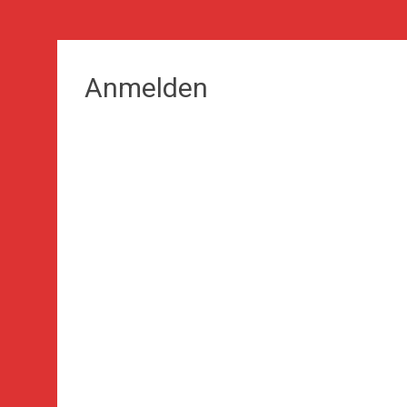
Anmelden
Benutzername oder E-Mai
Passwort
Angemeldet bleiben